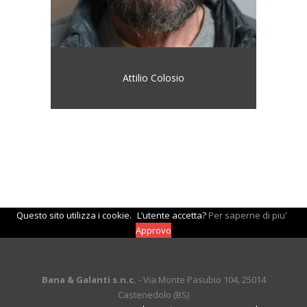
Attilio Colosio
Questo sito utilizza i cookie.
L’utente accetta?
Per saperne di piu'
Approvo
Bana & Galanti s.n.c.
- Via Monte Pasubio 104, 25014
Castenedolo (BS)